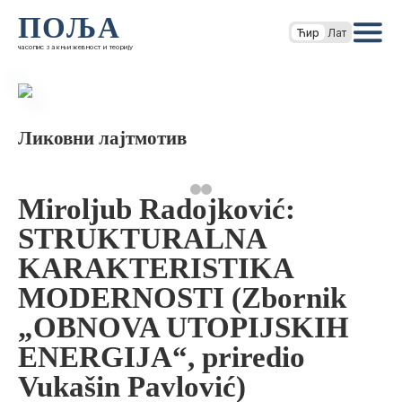
ПОЉА
Ћир
Лат
часопис за књижевност и теорију
Ликовни лајтмотив
Miroljub Radojković:
STRUKTURALNA
KARAKTERISTIKA
MODERNOSTI (Zbornik
„OBNOVA UTOPIJSKIH
ENERGIJA“, priredio
Vukašin Pavlović)