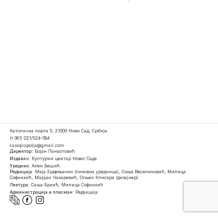
Католичка порта 5, 21000 Нови Сад, Србија
(+381) 021/524-584
casopispolja@gmail.com
Директор:
Бојан Панаотовић
Издавач:
Културни центар Новог Сада
Уредник:
Ален Бешић
Редакција:
Маја Ердељанин (ликовна уредница), Соња Веселиновић, Милица
Софинкић, Марјан Чакаревић, Огњен Клисара (дизајнер)
Лектура:
Сања Бркић, Милица Софинкић
Администрација и пласман:
Редакција