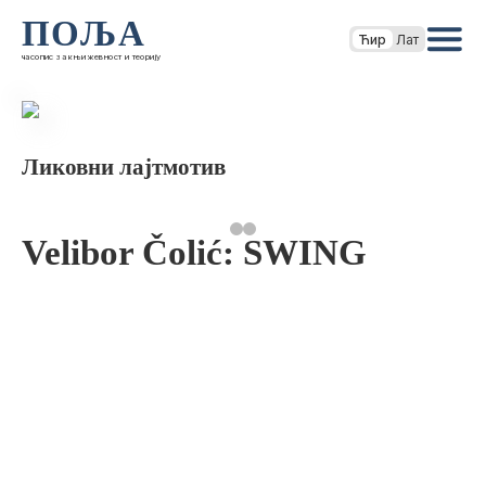
ПОЉА
Ћир
Лат
часопис за књижевност и теорију
Ликовни лајтмотив
Velibor Čolić: SWING