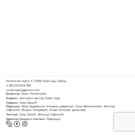
Католичка порта 5, 21000 Нови Сад, Србија
(+381) 021/524-584
casopispolja@gmail.com
Директор:
Бојан Панаотовић
Издавач:
Културни центар Новог Сада
Уредник:
Ален Бешић
Редакција:
Маја Ердељанин (ликовна уредница), Соња Веселиновић, Милица
Софинкић, Марјан Чакаревић, Огњен Клисара (дизајнер)
Лектура:
Сања Бркић, Милица Софинкић
Администрација и пласман:
Редакција