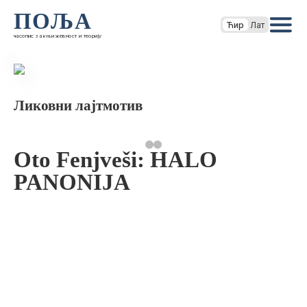
ПОЉА
Ћир
Лат
часопис за књижевност и теорију
Ликовни лајтмотив
Oto Fenjveši: HALO
PANONIJA