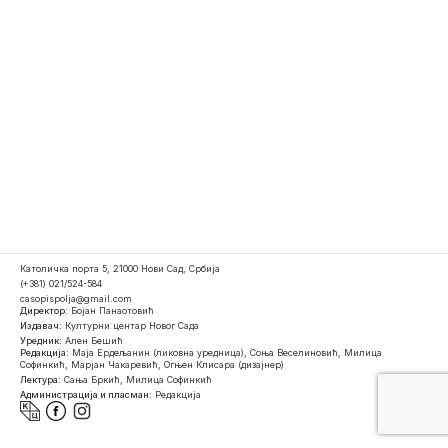
Католичка порта 5, 21000 Нови Сад, Србија
(+381) 021/524-584
casopispolja@gmail.com
Директор:
Бојан Панаотовић
Издавач:
Културни центар Новог Сада
Уредник:
Ален Бешић
Редакција:
Маја Ердељанин (ликовна уредница), Соња Веселиновић, Милица
Софинкић, Марјан Чакаревић, Огњен Клисара (дизајнер)
Лектура:
Сања Бркић, Милица Софинкић
Администрација и пласман:
Редакција