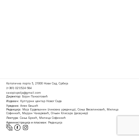
Католичка порта 5, 21000 Нови Сад, Србија
(+381) 021/524-584
casopispolja@gmail.com
Директор:
Бојан Панаотовић
Издавач:
Културни центар Новог Сада
Уредник:
Ален Бешић
Редакција:
Маја Ердељанин (ликовна уредница), Соња Веселиновић, Милица
Софинкић, Марјан Чакаревић, Огњен Клисара (дизајнер)
Лектура:
Сања Бркић, Милица Софинкић
Администрација и пласман:
Редакција