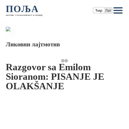
ПОЉА
Ћир
Лат
часопис за књижевност и теорију
Ликовни лајтмотив
Razgovor sa Emilom
Sioranom: PISANJE JE
OLAKŠANJE