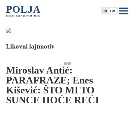
POLJA
Ćir
Lat
časopis za književnost i teoriju
Likovni lajtmotiv
Miroslav Antić:
PARAFRAZE; Enes
Kišević: ŠTO MI TO
SUNCE HOĆE REĆI