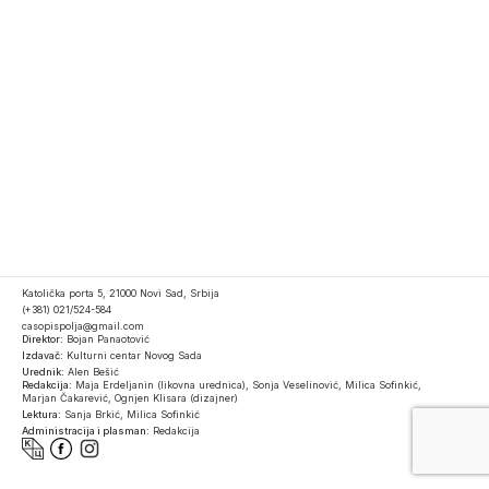
Katolička porta 5, 21000 Novi Sad, Srbija
(+381) 021/524-584
casopispolja@gmail.com
Direktor:
Bojan Panaotović
Izdavač:
Kulturni centar Novog Sada
Urednik:
Alen Bešić
Redakcija:
Maja Erdeljanin (likovna urednica), Sonja Veselinović, Milica Sofinkić,
Marjan Čakarević, Ognjen Klisara (dizajner)
Lektura:
Sanja Brkić, Milica Sofinkić
Administracija i plasman:
Redakcija