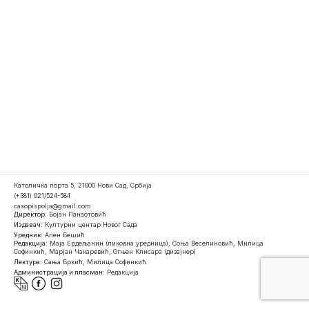
Католичка порта 5, 21000 Нови Сад, Србија
(+381) 021/524-584
casopispolja@gmail.com
Директор:
Бојан Панаотовић
Издавач:
Културни центар Новог Сада
Уредник:
Ален Бешић
Редакција:
Маја Ердељанин (ликовна уредница), Соња Веселиновић, Милица
Софинкић, Марјан Чакаревић, Огњен Клисара (дизајнер)
Лектура:
Сања Бркић, Милица Софинкић
Администрација и пласман:
Редакција