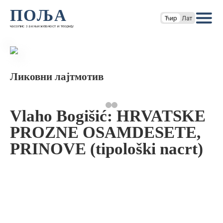
ПОЉА
Ћир
Лат
часопис за књижевност и теорију
Ликовни лајтмотив
Vlaho Bogišić: HRVATSKE
PROZNE OSAMDESETE,
PRINOVE (tipološki nacrt)