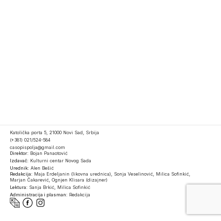
Katolička porta 5, 21000 Novi Sad, Srbija
(+381) 021/524-584
casopispolja@gmail.com
Direktor:
Bojan Panaotović
Izdavač:
Kulturni centar Novog Sada
Urednik:
Alen Bešić
Redakcija:
Maja Erdeljanin (likovna urednica), Sonja Veselinović, Milica Sofinkić,
Marjan Čakarević, Ognjen Klisara (dizajner)
Lektura:
Sanja Brkić, Milica Sofinkić
Administracija i plasman:
Redakcija