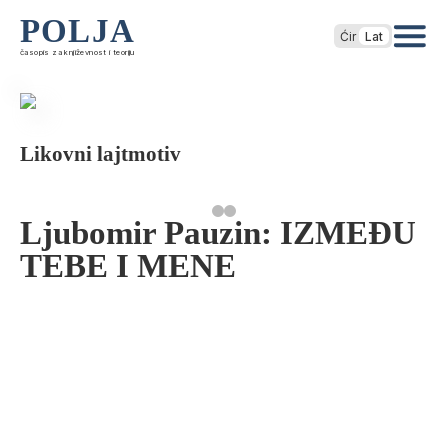
POLJA
Ćir
Lat
časopis za književnost i teoriju
Likovni lajtmotiv
Ljubomir Pauzin: IZMEĐU
TEBE I MENE