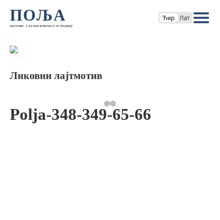
ПОЉА
Ћир
Лат
часопис за књижевност и теорију
Ликовни лајтмотив
Polja-348-349-65-66