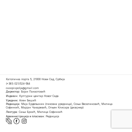
Католичка порта 5, 21000 Нови Сад, Србија
(+381) 021/524-584
casopispolja@gmail.com
Директор:
Бојан Панаотовић
Издавач:
Културни центар Новог Сада
Уредник:
Ален Бешић
Редакција:
Маја Ердељанин (ликовна уредница), Соња Веселиновић, Милица
Софинкић, Марјан Чакаревић, Огњен Клисара (дизајнер)
Лектура:
Сања Бркић, Милица Софинкић
Администрација и пласман:
Редакција