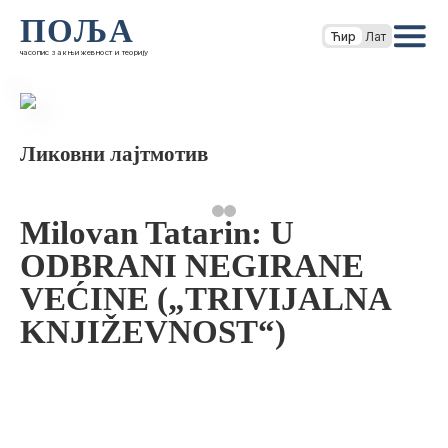
ПОЉА
Ћир
Лат
часопис за књижевност и теорију
Ликовни лајтмотив
Milovan Tatarin: U
ODBRANI NEGIRANE
VEĆINE („TRIVIJALNA
KNJIŽEVNOST“)