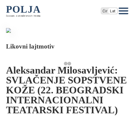
POLJA
Ćir
Lat
časopis za književnost i teoriju
Likovni lajtmotiv
Aleksandar Milosavljević:
SVLAČENJE SOPSTVENE
KOŽE (22. BEOGRADSKI
INTERNACIONALNI
TEATARSKI FESTIVAL)