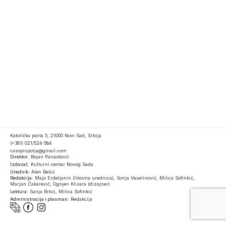
Katolička porta 5, 21000 Novi Sad, Srbija
(+381) 021/524-584
casopispolja@gmail.com
Direktor:
Bojan Panaotović
Izdavač:
Kulturni centar Novog Sada
Urednik:
Alen Bešić
Redakcija:
Maja Erdeljanin (likovna urednica), Sonja Veselinović, Milica Sofinkić,
Marjan Čakarević, Ognjen Klisara (dizajner)
Lektura:
Sanja Brkić, Milica Sofinkić
Administracija i plasman:
Redakcija