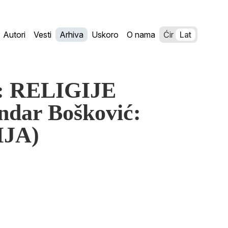
Autori
Vesti
Arhiva
Uskoro
O nama
Ćir
Lat
ć: RELIGIJE
dar Bošković:
JA)