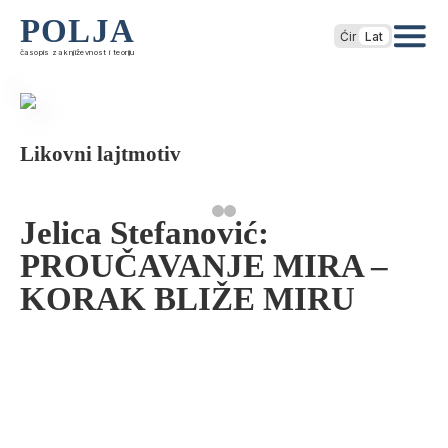
POLJA
Ćir
Lat
časopis za književnost i teoriju
Likovni lajtmotiv
Jelica Stefanović:
PROUČAVANJE MIRA –
KORAK BLIŽE MIRU