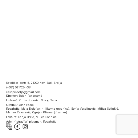
Katolička porta 5, 21000 Novi Sad, Srbija
(+381) 021/524-584
casopispolja@gmail.com
Direktor:
Bojan Panaotović
Izdavač:
Kulturni centar Novog Sada
Urednik:
Alen Bešić
Redakcija:
Maja Erdeljanin (likovna urednica), Sonja Veselinović, Milica Sofinkić,
Marjan Čakarević, Ognjen Klisara (dizajner)
Lektura:
Sanja Brkić, Milica Sofinkić
Administracija i plasman:
Redakcija