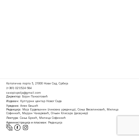
Католичка порта 5, 21000 Нови Сад, Србија
(+381) 021/524-584
casopispolja@gmail.com
Директор:
Бојан Панаотовић
Издавач:
Културни центар Новог Сада
Уредник:
Ален Бешић
Редакција:
Маја Ердељанин (ликовна уредница), Соња Веселиновић, Милица
Софинкић, Марјан Чакаревић, Огњен Клисара (дизајнер)
Лектура:
Сања Бркић, Милица Софинкић
Администрација и пласман:
Редакција