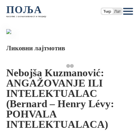
ПОЉА
Ћир
Лат
часопис за књижевност и теорију
Ликовни лајтмотив
Nebojša Kuzmanović:
ANGAŽOVANJE ILI
INTELEKTUALAC
(Bernard – Henry Lévy:
POHVALA
INTELEKTUALACA)