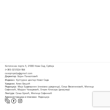
Католичка порта 5, 21000 Нови Сад, Србија
(+381) 021/524-584
casopispolja@gmail.com
Директор:
Бојан Панаотовић
Издавач:
Културни центар Новог Сада
Уредник:
Ален Бешић
Редакција:
Маја Ердељанин (ликовна уредница), Соња Веселиновић, Милица
Софинкић, Марјан Чакаревић, Огњен Клисара (дизајнер)
Лектура:
Сања Бркић, Милица Софинкић
Администрација и пласман:
Редакција