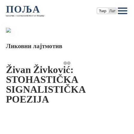
ПОЉА
Ћир
Лат
часопис за књижевност и теорију
Ликовни лајтмотив
Živan Živković:
STOHASTIČKA
SIGNALISTIČKA
POEZIJA