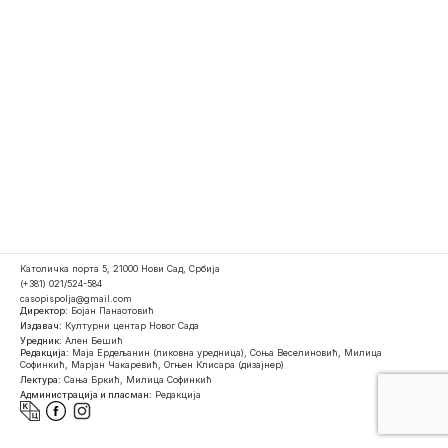
Католичка порта 5, 21000 Нови Сад, Србија
(+381) 021/524-584
casopispolja@gmail.com
Директор:
Бојан Панаотовић
Издавач:
Културни центар Новог Сада
Уредник:
Ален Бешић
Редакција:
Маја Ердељанин (ликовна уредница), Соња Веселиновић, Милица
Софинкић, Марјан Чакаревић, Огњен Клисара (дизајнер)
Лектура:
Сања Бркић, Милица Софинкић
Администрација и пласман:
Редакција