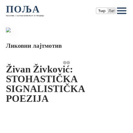
ПОЉА
Ћир
Лат
часопис за књижевност и теорију
Ликовни лајтмотив
Živan Živković:
STOHASTIČKA
SIGNALISTIČKA
POEZIJA