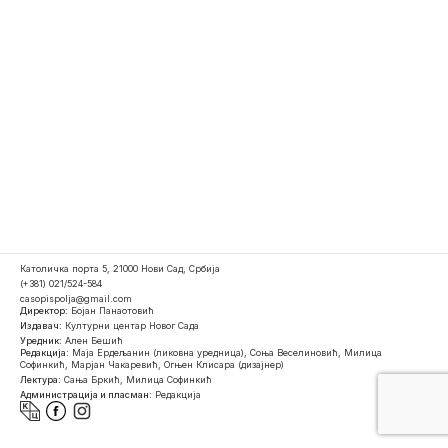
Католичка порта 5, 21000 Нови Сад, Србија
(+381) 021/524-584
casopispolja@gmail.com
Директор:
Бојан Панаотовић
Издавач:
Културни центар Новог Сада
Уредник:
Ален Бешић
Редакција:
Маја Ердељанин (ликовна уредница), Соња Веселиновић, Милица
Софинкић, Марјан Чакаревић, Огњен Клисара (дизајнер)
Лектура:
Сања Бркић, Милица Софинкић
Администрација и пласман:
Редакција