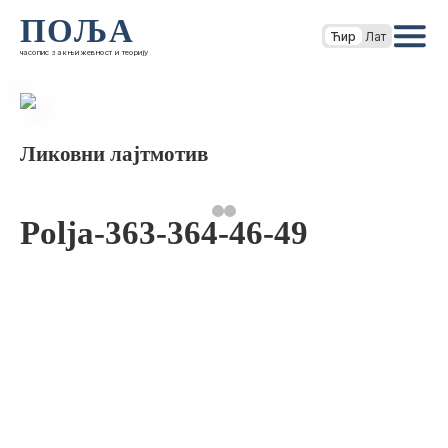
ПОЉА
Ћир
Лат
часопис за књижевност и теорију
Ликовни лајтмотив
Polja-363-364-46-49