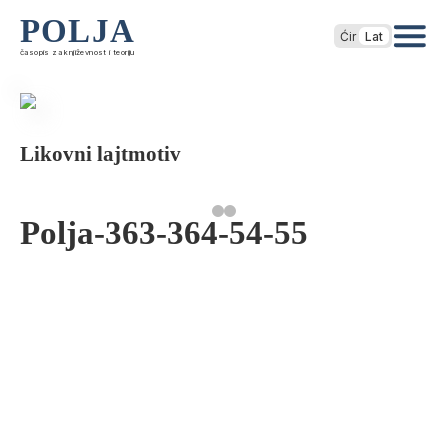
POLJA
Ćir
Lat
časopis za književnost i teoriju
Likovni lajtmotiv
Polja-363-364-54-55