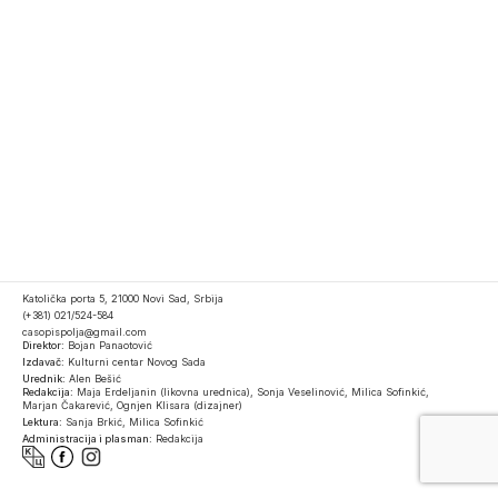
Katolička porta 5, 21000 Novi Sad, Srbija
(+381) 021/524-584
casopispolja@gmail.com
Direktor:
Bojan Panaotović
Izdavač:
Kulturni centar Novog Sada
Urednik:
Alen Bešić
Redakcija:
Maja Erdeljanin (likovna urednica), Sonja Veselinović, Milica Sofinkić,
Marjan Čakarević, Ognjen Klisara (dizajner)
Lektura:
Sanja Brkić, Milica Sofinkić
Administracija i plasman:
Redakcija