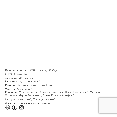
Католичка порта 5, 21000 Нови Сад, Србија
(+381) 021/524-584
casopispolja@gmail.com
Директор:
Бојан Панаотовић
Издавач:
Културни центар Новог Сада
Уредник:
Ален Бешић
Редакција:
Маја Ердељанин (ликовна уредница), Соња Веселиновић, Милица
Софинкић, Марјан Чакаревић, Огњен Клисара (дизајнер)
Лектура:
Сања Бркић, Милица Софинкић
Администрација и пласман:
Редакција