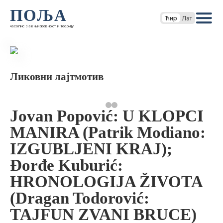
ПОЉА
Ћир
Лат
часопис за књижевност и теорију
Ликовни лајтмотив
Jovan Popović: U KLOPCI
MANIRA (Patrik Modiano:
IZGUBLJENI KRAJ);
Đorđe Kuburić:
HRONOLOGIJA ŽIVOTA
(Dragan Todorović:
TAJFUN ZVANI BRUCE)