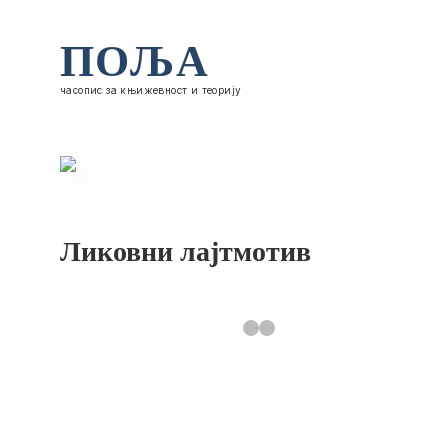
ПОЉА
часопис за књижевност и теорију
Ликовни лајтмотив