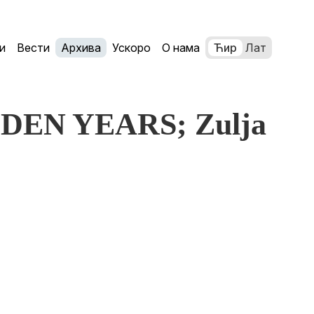
и
Вести
Архива
Ускоро
О нама
Ћир
Лат
LDEN YEARS; Zulja