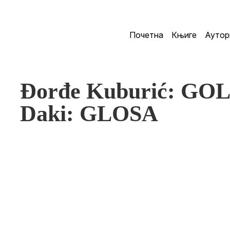
Почетна
Књиге
Аутор
Đorđe Kuburić: GO
Daki: GLOSA