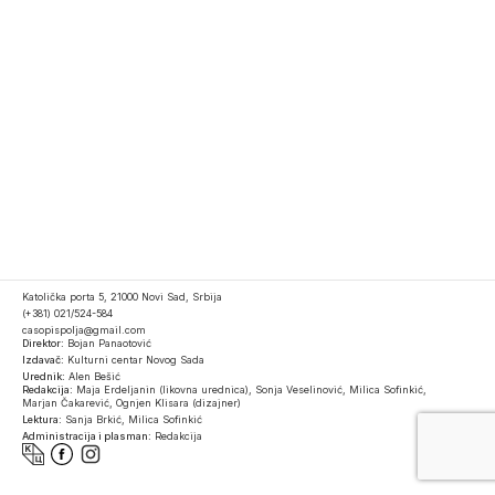
Katolička porta 5, 21000 Novi Sad, Srbija
(+381) 021/524-584
casopispolja@gmail.com
Direktor:
Bojan Panaotović
Izdavač:
Kulturni centar Novog Sada
Urednik:
Alen Bešić
Redakcija:
Maja Erdeljanin (likovna urednica), Sonja Veselinović, Milica Sofinkić,
Marjan Čakarević, Ognjen Klisara (dizajner)
Lektura:
Sanja Brkić, Milica Sofinkić
Administracija i plasman:
Redakcija