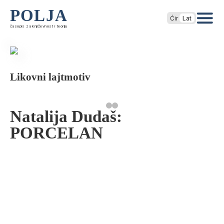
POLJA
Ćir
Lat
časopis za književnost i teoriju
Likovni lajtmotiv
Natalija Dudaš:
PORCELAN