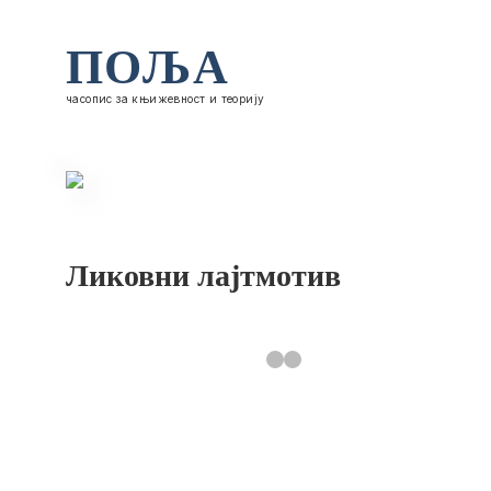
ПОЉА
часопис за књижевност и теорију
Ликовни лајтмотив