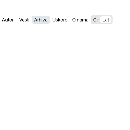
Autori
Vesti
Arhiva
Uskoro
O nama
Ćir
Lat