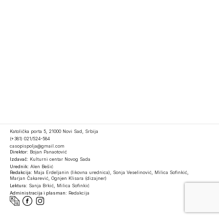
Katolička porta 5, 21000 Novi Sad, Srbija
(+381) 021/524-584
casopispolja@gmail.com
Direktor:
Bojan Panaotović
Izdavač:
Kulturni centar Novog Sada
Urednik:
Alen Bešić
Redakcija:
Maja Erdeljanin (likovna urednica), Sonja Veselinović, Milica Sofinkić,
Marjan Čakarević, Ognjen Klisara (dizajner)
Lektura:
Sanja Brkić, Milica Sofinkić
Administracija i plasman:
Redakcija