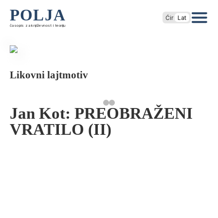
POLJA
Ćir
Lat
časopis za književnost i teoriju
Likovni lajtmotiv
Jan Kot: PREOBRAŽENI
VRATILO (II)