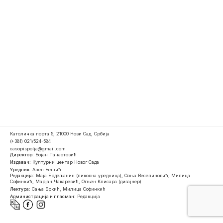
Католичка порта 5, 21000 Нови Сад, Србија
(+381) 021/524-584
casopispolja@gmail.com
Директор:
Бојан Панаотовић
Издавач:
Културни центар Новог Сада
Уредник:
Ален Бешић
Редакција:
Маја Ердељанин (ликовна уредница), Соња Веселиновић, Милица
Софинкић, Марјан Чакаревић, Огњен Клисара (дизајнер)
Лектура:
Сања Бркић, Милица Софинкић
Администрација и пласман:
Редакција