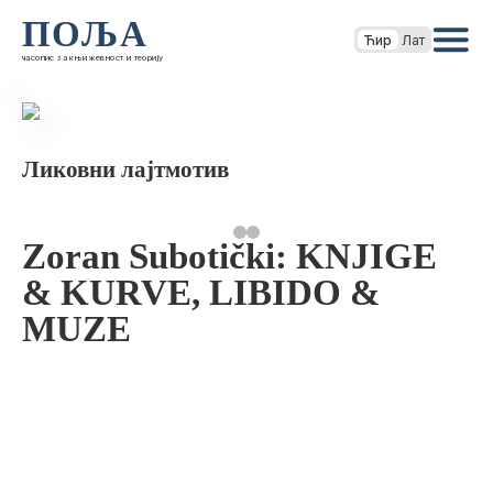
ПОЉА
Ћир
Лат
часопис за књижевност и теорију
Ликовни лајтмотив
Zoran Subotički: KNJIGE
& KURVE, LIBIDO &
MUZE