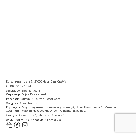
Католичка порта 5, 21000 Нови Сад, Србија
(+381) 021/524-584
casopispolja@gmail.com
Директор:
Бојан Панаотовић
Издавач:
Културни центар Новог Сада
Уредник:
Ален Бешић
Редакција:
Маја Ердељанин (ликовна уредница), Соња Веселиновић, Милица
Софинкић, Марјан Чакаревић, Огњен Клисара (дизајнер)
Лектура:
Сања Бркић, Милица Софинкић
Администрација и пласман:
Редакција