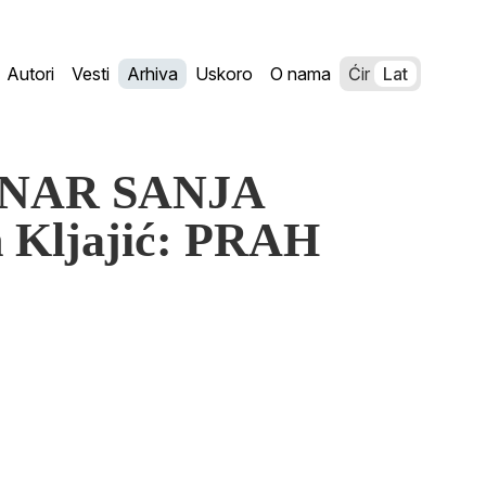
Autori
Vesti
Arhiva
Uskoro
O nama
Ćir
Lat
ORNAR SANJA
Kljajić: PRAH