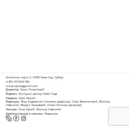
Католичка порта 5, 21000 Нови Сад, Србија
(+381) 021/524-584
casopispolja@gmail.com
Директор:
Бојан Панаотовић
Издавач:
Културни центар Новог Сада
Уредник:
Ален Бешић
Редакција:
Маја Ердељанин (ликовна уредница), Соња Веселиновић, Милица
Софинкић, Марјан Чакаревић, Огњен Клисара (дизајнер)
Лектура:
Сања Бркић, Милица Софинкић
Администрација и пласман:
Редакција