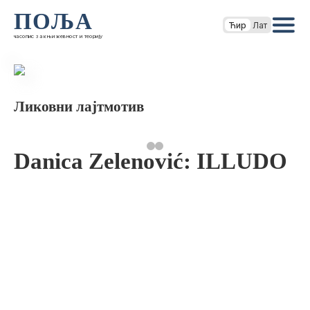
ПОЉА
Ћир
Лат
часопис за књижевност и теорију
Ликовни лајтмотив
Danica Zelenović: ILLUDO