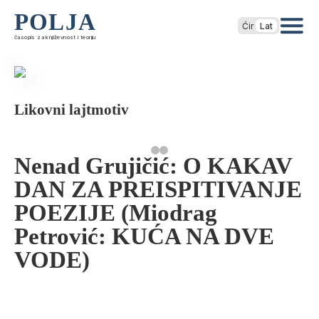
POLJA
Ćir
Lat
časopis za književnost i teoriju
Likovni lajtmotiv
Nenad Grujičić: O KAKAV
DAN ZA PREISPITIVANJE
POEZIJE (Miodrag
Petrović: KUĆA NA DVE
VODE)