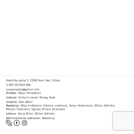
Katolička porta 5, 21000 Novi Sad, Srbija
(+381) 021/524-584
casopispolja@gmail.com
Direktor:
Bojan Panaotović
Izdavač:
Kulturni centar Novog Sada
Urednik:
Alen Bešić
Redakcija:
Maja Erdeljanin (likovna urednica), Sonja Veselinović, Milica Sofinkić,
Marjan Čakarević, Ognjen Klisara (dizajner)
Lektura:
Sanja Brkić, Milica Sofinkić
Administracija i plasman:
Redakcija