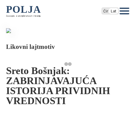
POLJA
Ćir
Lat
časopis za književnost i teoriju
Likovni lajtmotiv
Sreto Bošnjak:
ZABRINJAVAJUĆA
ISTORIJA PRIVIDNIH
VREDNOSTI