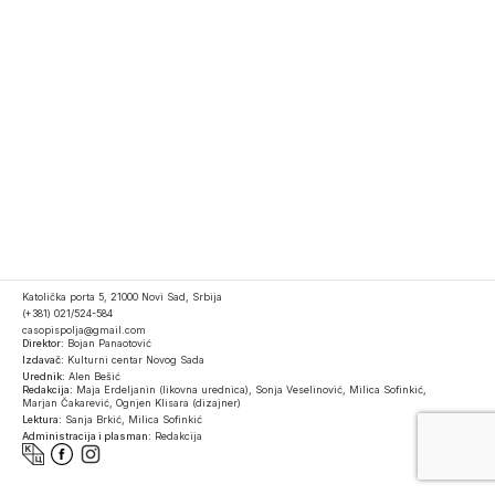
Katolička porta 5, 21000 Novi Sad, Srbija
(+381) 021/524-584
casopispolja@gmail.com
Direktor:
Bojan Panaotović
Izdavač:
Kulturni centar Novog Sada
Urednik:
Alen Bešić
Redakcija:
Maja Erdeljanin (likovna urednica), Sonja Veselinović, Milica Sofinkić,
Marjan Čakarević, Ognjen Klisara (dizajner)
Lektura:
Sanja Brkić, Milica Sofinkić
Administracija i plasman:
Redakcija