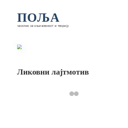
ПОЉА
часопис за књижевност и теорију
Ликовни лајтмотив