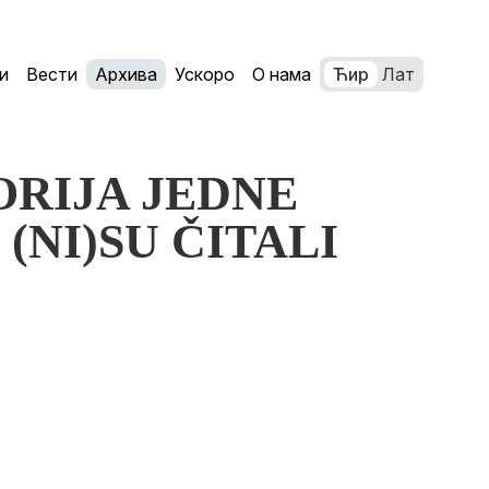
и
Вести
Архива
Ускоро
О нама
Ћир
Лат
TORIJA JEDNE
(NI)SU ČITALI