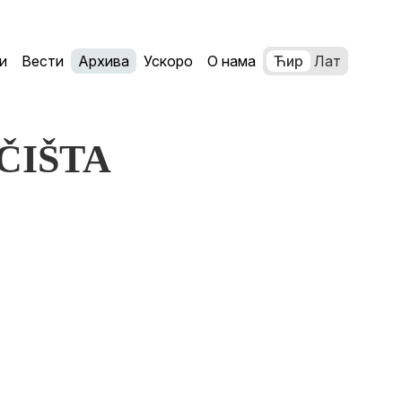
и
Вести
Архива
Ускоро
О нама
Ћир
Лат
OČIŠTA