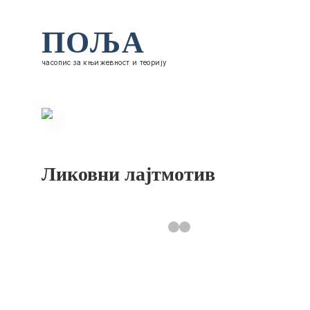
ПОЉА
часопис за књижевност и теорију
Ликовни лајтмотив