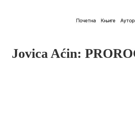
Почетна
Књиге
Аутор
Jovica Aćin: PROR