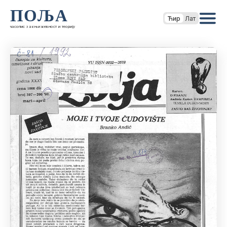
ПОЉА
Ћир
Лат
часопис за књижевност и теорију