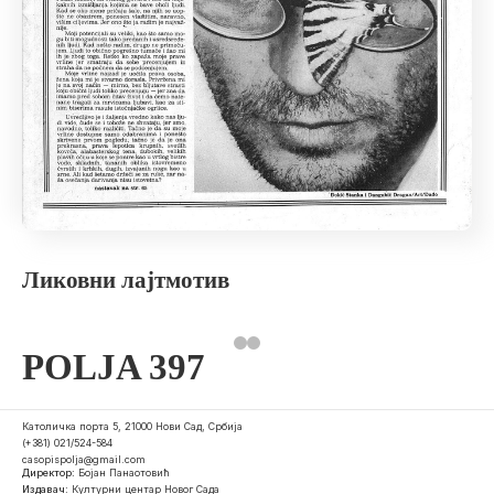
Ликовни лајтмотив
POLJA 397
Католичка порта 5, 21000 Нови Сад, Србија
(+381) 021/524-584
casopispolja@gmail.com
Директор:
Бојан Панаотовић
Издавач:
Културни центар Новог Сада