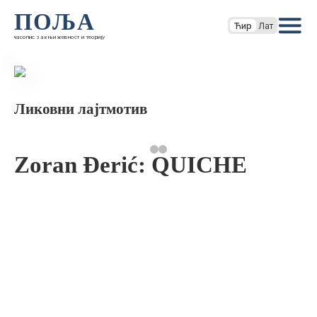
ПОЉА
Ћир
Лат
часопис за књижевност и теорију
Ликовни лајтмотив
Zoran Đerić: QUICHE