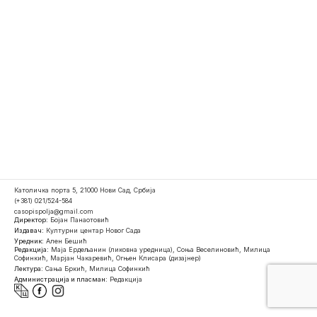
Католичка порта 5, 21000 Нови Сад, Србија
(+381) 021/524-584
casopispolja@gmail.com
Директор:
Бојан Панаотовић
Издавач:
Културни центар Новог Сада
Уредник:
Ален Бешић
Редакција:
Маја Ердељанин (ликовна уредница), Соња Веселиновић, Милица
Софинкић, Марјан Чакаревић, Огњен Клисара (дизајнер)
Лектура:
Сања Бркић, Милица Софинкић
Администрација и пласман:
Редакција