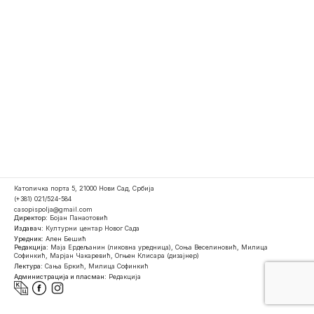
Католичка порта 5, 21000 Нови Сад, Србија
(+381) 021/524-584
casopispolja@gmail.com
Директор:
Бојан Панаотовић
Издавач:
Културни центар Новог Сада
Уредник:
Ален Бешић
Редакција:
Маја Ердељанин (ликовна уредница), Соња Веселиновић, Милица
Софинкић, Марјан Чакаревић, Огњен Клисара (дизајнер)
Лектура:
Сања Бркић, Милица Софинкић
Администрација и пласман:
Редакција