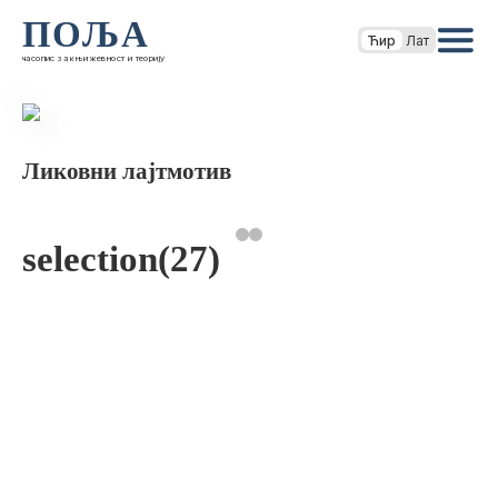
ПОЉА
Ћир
Лат
часопис за књижевност и теорију
Ликовни лајтмотив
selection(27)