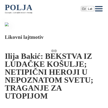
POLJA
Ćir
Lat
časopis za književnost i teoriju
Likovni lajtmotiv
Ilija Bakić: BEKSTVA IZ
LUDAČKE KOŠULJE;
NETIPIČNI HEROJI U
NEPOZNATOM SVETU;
TRAGANJE ZA
UTOPIJOM