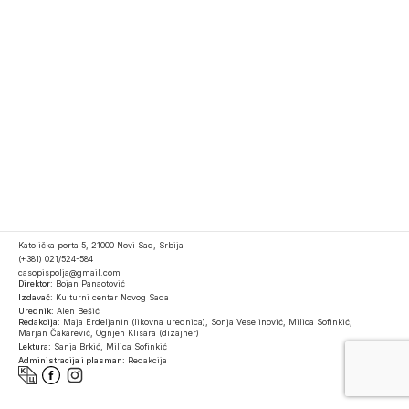
Katolička porta 5, 21000 Novi Sad, Srbija
(+381) 021/524-584
casopispolja@gmail.com
Direktor:
Bojan Panaotović
Izdavač:
Kulturni centar Novog Sada
Urednik:
Alen Bešić
Redakcija:
Maja Erdeljanin (likovna urednica), Sonja Veselinović, Milica Sofinkić,
Marjan Čakarević, Ognjen Klisara (dizajner)
Lektura:
Sanja Brkić, Milica Sofinkić
Administracija i plasman:
Redakcija