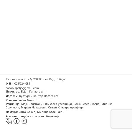
Католичка порта 5, 21000 Нови Сад, Србија
(+381) 021/524-584
casopispolja@gmail.com
Директор:
Бојан Панаотовић
Издавач:
Културни центар Новог Сада
Уредник:
Ален Бешић
Редакција:
Маја Ердељанин (ликовна уредница), Соња Веселиновић, Милица
Софинкић, Марјан Чакаревић, Огњен Клисара (дизајнер)
Лектура:
Сања Бркић, Милица Софинкић
Администрација и пласман:
Редакција