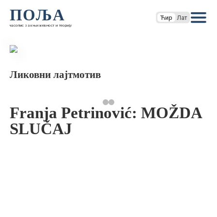
ПОЉА
Ћир
Лат
часопис за књижевност и теорију
Ликовни лајтмотив
Franja Petrinović: MOŽDA
SLUČAJ