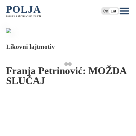
POLJA
Ćir
Lat
časopis za književnost i teoriju
Likovni lajtmotiv
Franja Petrinović: MOŽDA
SLUČAJ