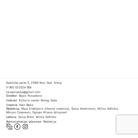
Katolička porta 5, 21000 Novi Sad, Srbija
(+381) 021/524-584
casopispolja@gmail.com
Direktor:
Bojan Panaotović
Izdavač:
Kulturni centar Novog Sada
Urednik:
Alen Bešić
Redakcija:
Maja Erdeljanin (likovna urednica), Sonja Veselinović, Milica Sofinkić,
Marjan Čakarević, Ognjen Klisara (dizajner)
Lektura:
Sanja Brkić, Milica Sofinkić
Administracija i plasman:
Redakcija