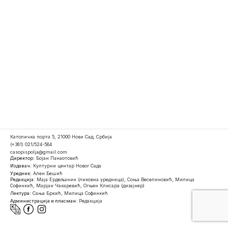
Католичка порта 5, 21000 Нови Сад, Србија
(+381) 021/524-584
casopispolja@gmail.com
Директор:
Бојан Панаотовић
Издавач:
Културни центар Новог Сада
Уредник:
Ален Бешић
Редакција:
Маја Ердељанин (ликовна уредница), Соња Веселиновић, Милица
Софинкић, Марјан Чакаревић, Огњен Клисара (дизајнер)
Лектура:
Сања Бркић, Милица Софинкић
Администрација и пласман:
Редакција