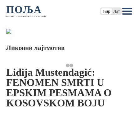
ПОЉА
Ћир
Лат
часопис за књижевност и теорију
Ликовни лајтмотив
Lidija Mustendagić:
FENOMEN SMRTI U
EPSKIM PESMAMA O
KOSOVSKOM BOJU