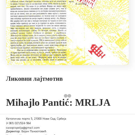
Ликовни лајтмотив
Mihajlo Pantić: MRLJA
Католичка порта 5, 21000 Нови Сад, Србија
(+381) 021/524-584
casopispolja@gmail.com
Директор:
Бојан Панаотовић