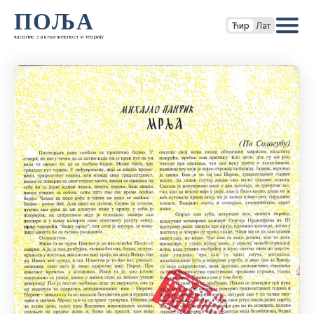
ПОЉА
Ћир
Лат
часопис за књижевност и теорију