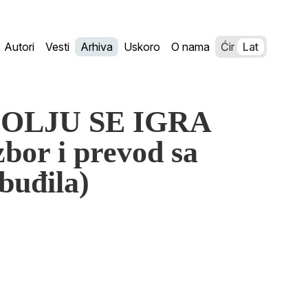
Autori
Vesti
Arhiva
Uskoro
O nama
Ćir
Lat
APOLJU SE IGRA
or i prevod sa
buđila)