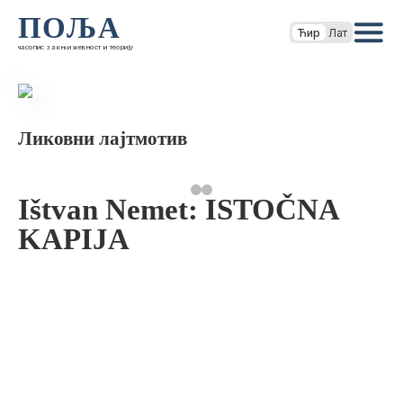
ПОЉА
Ћир
Лат
часопис за књижевност и теорију
Ликовни лајтмотив
Ištvan Nemet: ISTOČNA
KAPIJA