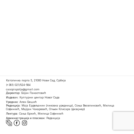
Католичка порта 5, 21000 Нови Сад, Србија
(+381) 021/524-584
casopispolja@gmail.com
Директор:
Бојан Панаотовић
Издавач:
Културни центар Новог Сада
Уредник:
Ален Бешић
Редакција:
Маја Ердељанин (ликовна уредница), Соња Веселиновић, Милица
Софинкић, Марјан Чакаревић, Огњен Клисара (дизајнер)
Лектура:
Сања Бркић, Милица Софинкић
Администрација и пласман:
Редакција