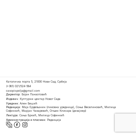
Католичка порта 5, 21000 Нови Сад, Србија
(+381) 021/524-584
casopispolja@gmail.com
Директор:
Бојан Панаотовић
Издавач:
Културни центар Новог Сада
Уредник:
Ален Бешић
Редакција:
Маја Ердељанин (ликовна уредница), Соња Веселиновић, Милица
Софинкић, Марјан Чакаревић, Огњен Клисара (дизајнер)
Лектура:
Сања Бркић, Милица Софинкић
Администрација и пласман:
Редакција