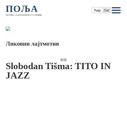
ПОЉА
Ћир
Лат
часопис за књижевност и теорију
Ликовни лајтмотив
Slobodan Tišma: TITO IN
JAZZ