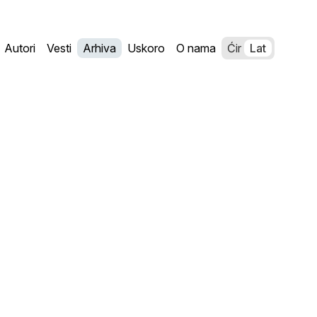
Autori
Vesti
Arhiva
Uskoro
O nama
Ćir
Lat