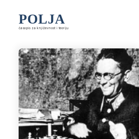
POLJA
časopis za književnost i teoriju