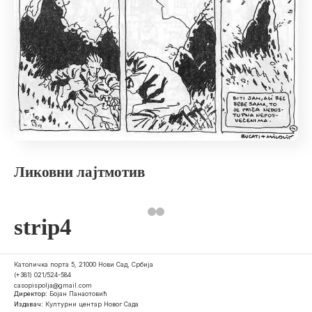
Ликовни лајтмотив
strip4
Католичка порта 5, 21000 Нови Сад, Србија
(+381) 021/524-584
casopispolja@gmail.com
Директор:
Бојан Панаотовић
Издавач:
Културни центар Новог Сада