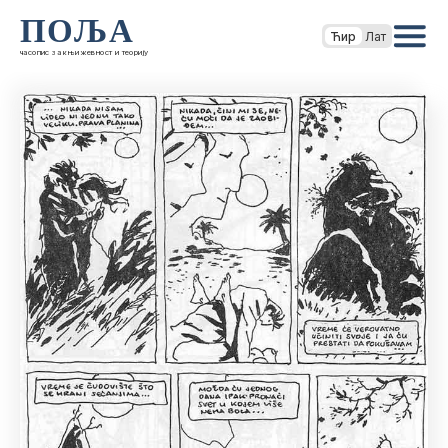
ПОЉА
Ћир
Лат
часопис за књижевност и теорију