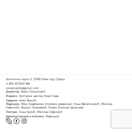
Католичка порта 5, 21000 Нови Сад, Србија
(+381) 021/524-584
casopispolja@gmail.com
Директор:
Бојан Панаотовић
Издавач:
Културни центар Новог Сада
Уредник:
Ален Бешић
Редакција:
Маја Ердељанин (ликовна уредница), Соња Веселиновић, Милица
Софинкић, Марјан Чакаревић, Огњен Клисара (дизајнер)
Лектура:
Сања Бркић, Милица Софинкић
Администрација и пласман:
Редакција