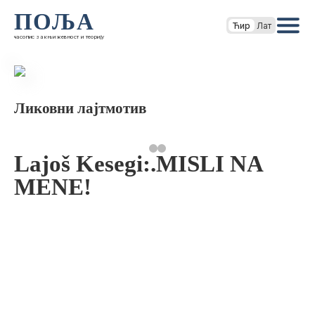
ПОЉА
Ћир
Лат
часопис за књижевност и теорију
Ликовни лајтмотив
Lajoš Kesegi:.MISLI NA
MENE!