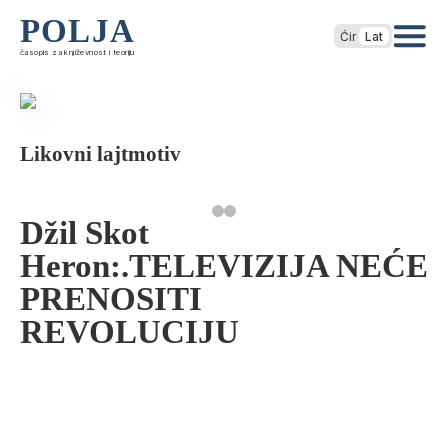
POLJA
Ćir
Lat
časopis za književnost i teoriju
Likovni lajtmotiv
Džil Skot
Heron:.TELEVIZIJA NEĆE
PRENOSITI
REVOLUCIJU