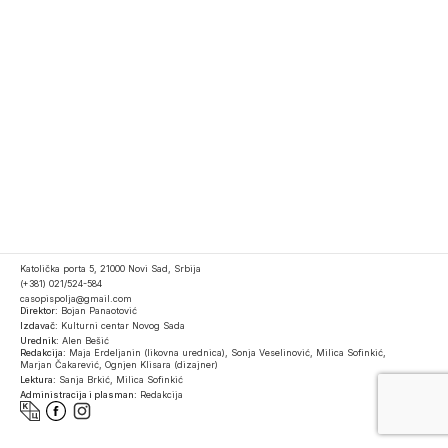
Katolička porta 5, 21000 Novi Sad, Srbija
(+381) 021/524-584
casopispolja@gmail.com
Direktor:
Bojan Panaotović
Izdavač:
Kulturni centar Novog Sada
Urednik:
Alen Bešić
Redakcija:
Maja Erdeljanin (likovna urednica), Sonja Veselinović, Milica Sofinkić,
Marjan Čakarević, Ognjen Klisara (dizajner)
Lektura:
Sanja Brkić, Milica Sofinkić
Administracija i plasman:
Redakcija