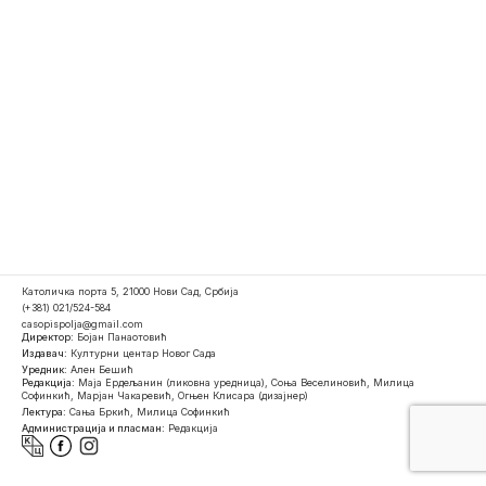
Католичка порта 5, 21000 Нови Сад, Србија
(+381) 021/524-584
casopispolja@gmail.com
Директор:
Бојан Панаотовић
Издавач:
Културни центар Новог Сада
Уредник:
Ален Бешић
Редакција:
Маја Ердељанин (ликовна уредница), Соња Веселиновић, Милица
Софинкић, Марјан Чакаревић, Огњен Клисара (дизајнер)
Лектура:
Сања Бркић, Милица Софинкић
Администрација и пласман:
Редакција