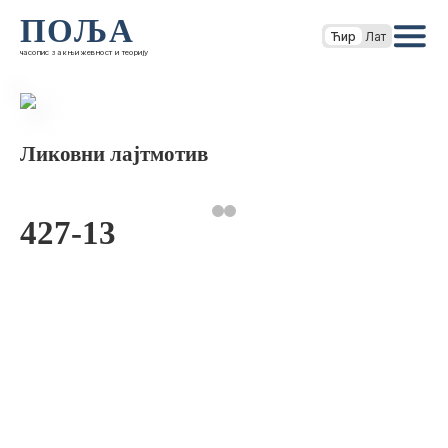
ПОЉА
Ћир
Лат
часопис за књижевност и теорију
Ликовни лајтмотив
427-13