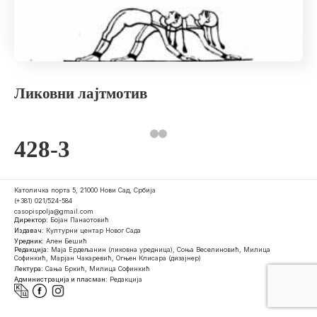
Ликовни лајтмотив
428-3
Католичка порта 5, 21000 Нови Сад, Србија
(+381) 021/524-584
casopispolja@gmail.com
Директор:
Бојан Панаотовић
Издавач:
Културни центар Новог Сада
Уредник:
Ален Бешић
Редакција:
Маја Ердељанин (ликовна уредница), Соња Веселиновић, Милица
Софинкић, Марјан Чакаревић, Огњен Клисара (дизајнер)
Лектура:
Сања Бркић, Милица Софинкић
Администрација и пласман:
Редакција