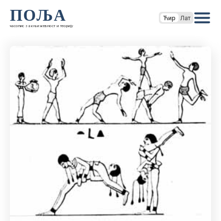
ПОЉА
Ћир
Лат
часопис за књижевност и теорију