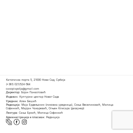
Католичка порта 5, 21000 Нови Сад, Србија
(+381) 021/524-584
casopispolja@gmail.com
Директор:
Бојан Панаотовић
Издавач:
Културни центар Новог Сада
Уредник:
Ален Бешић
Редакција:
Маја Ердељанин (ликовна уредница), Соња Веселиновић, Милица
Софинкић, Марјан Чакаревић, Огњен Клисара (дизајнер)
Лектура:
Сања Бркић, Милица Софинкић
Администрација и пласман:
Редакција