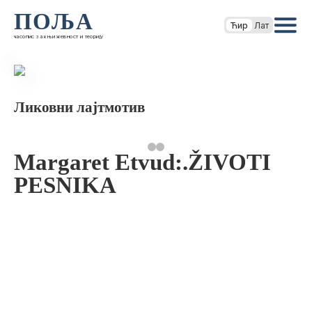
ПОЉА
Ћир
Лат
часопис за књижевност и теорију
Ликовни лајтмотив
Margaret Etvud:.ŽIVOTI
PESNIKA