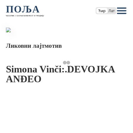
ПОЉА
Ћир
Лат
часопис за књижевност и теорију
Ликовни лајтмотив
Simona Vinči:.DEVOJKA
ANĐEO