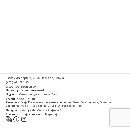
Католичка порта 5, 21000 Нови Сад, Србија
(+381) 021/524-584
casopispolja@gmail.com
Директор:
Бојан Панаотовић
Издавач:
Културни центар Новог Сада
Уредник:
Ален Бешић
Редакција:
Маја Ердељанин (ликовна уредница), Соња Веселиновић, Милица
Софинкић, Марјан Чакаревић, Огњен Клисара (дизајнер)
Лектура:
Сања Бркић, Милица Софинкић
Администрација и пласман:
Редакција